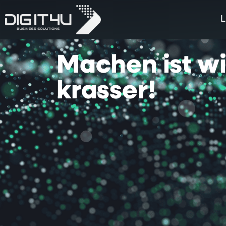
L
Machen
ist
w
krasser!