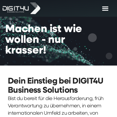
Machen
ist
wie
wollen
-
nur
krasser!
Dein Einstieg bei DIGIT4U
Business Solutions
Bist du bereit für die Herausforderung, früh
Verantwortung zu übernehmen, in einem
internationalen Umfeld zu arbeiten, von