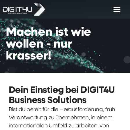
Machen
ist
wie
wollen
-
nur
krasser!
Dein Einstieg bei DIGIT4U
Business Solutions
Bist du bereit für die Herausforderung, früh
Verantwortung zu übernehmen, in einem
internationalen Umfeld zu arbeiten, von