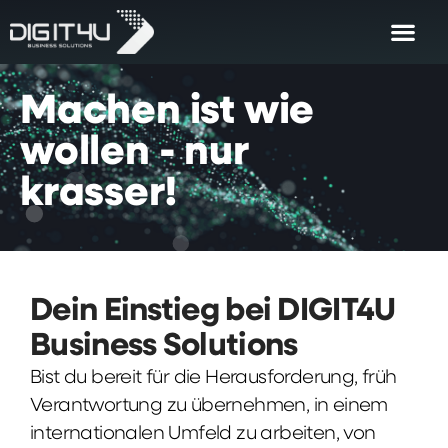
Machen
ist
wie
wollen
-
nur
krasser!
Dein Einstieg bei DIGIT4U
Business Solutions
Bist du bereit für die Herausforderung, früh
Verantwortung zu übernehmen, in einem
internationalen Umfeld zu arbeiten, von