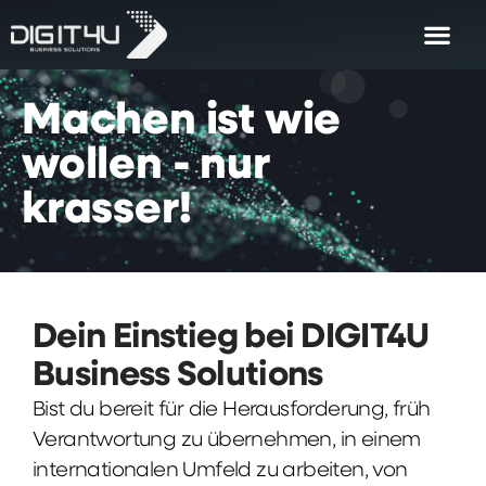
Machen
ist
wie
wollen
-
nur
krasser!
Dein Einstieg bei DIGIT4U
Business Solutions
Bist du bereit für die Herausforderung, früh
Verantwortung zu übernehmen, in einem
internationalen Umfeld zu arbeiten, von