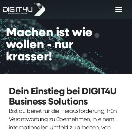
Machen
ist
wie
wollen
-
nur
krasser!
Dein Einstieg bei DIGIT4U
Business Solutions
Bist du bereit für die Herausforderung, früh
Verantwortung zu übernehmen, in einem
internationalen Umfeld zu arbeiten, von