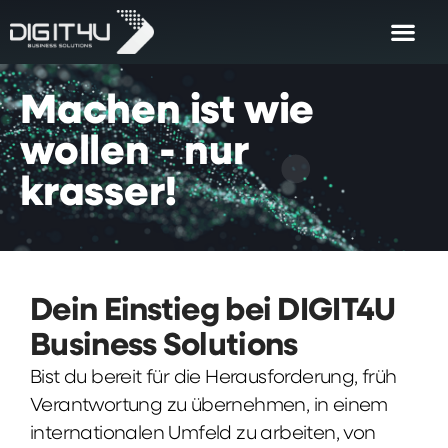
Machen
ist
wie
wollen
-
nur
krasser!
Dein Einstieg bei DIGIT4U
Business Solutions
Bist du bereit für die Herausforderung, früh
Verantwortung zu übernehmen, in einem
internationalen Umfeld zu arbeiten, von