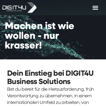
Machen
ist
wie
wollen
-
nur
krasser!
Dein Einstieg bei DIGIT4U
Business Solutions
Bist du bereit für die Herausforderung, früh
Verantwortung zu übernehmen, in einem
internationalen Umfeld zu arbeiten, von