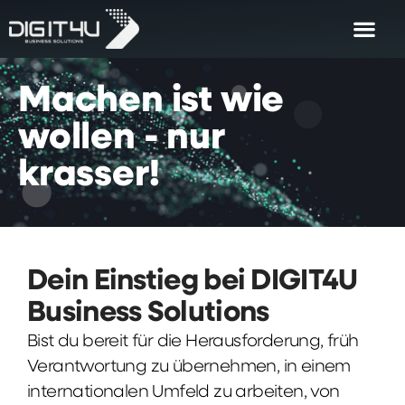
Machen
ist
wie
wollen
-
nur
krasser!
Dein Einstieg bei DIGIT4U
Business Solutions
Bist du bereit für die Herausforderung, früh
Verantwortung zu übernehmen, in einem
internationalen Umfeld zu arbeiten, von