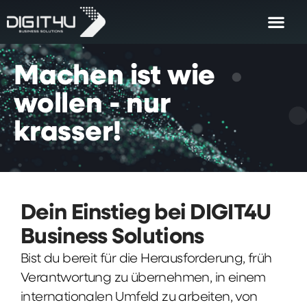
Machen
ist
wie
wollen
-
nur
krasser!
Dein Einstieg bei DIGIT4U
Business Solutions
Bist du bereit für die Herausforderung, früh
Verantwortung zu übernehmen, in einem
internationalen Umfeld zu arbeiten, von