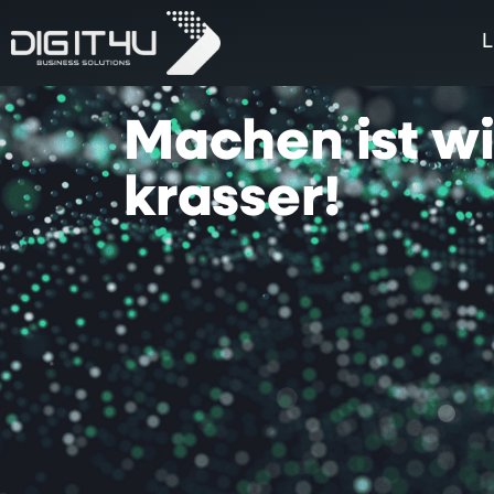
L
Machen
ist
w
krasser!