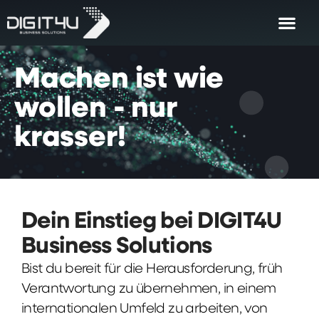
Machen
ist
wie
wollen
-
nur
krasser!
Dein Einstieg bei DIGIT4U
Business Solutions
Bist du bereit für die Herausforderung, früh
Verantwortung zu übernehmen, in einem
internationalen Umfeld zu arbeiten, von