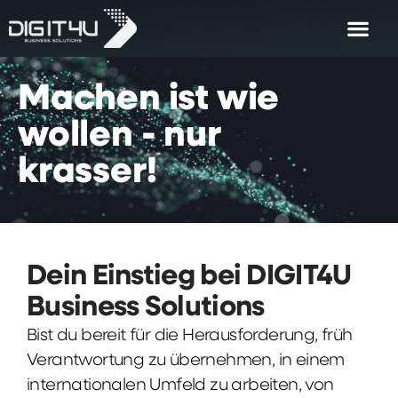
Machen
ist
wie
wollen
-
nur
krasser!
Dein Einstieg bei DIGIT4U
Business Solutions
Bist du bereit für die Herausforderung, früh
Verantwortung zu übernehmen, in einem
internationalen Umfeld zu arbeiten, von