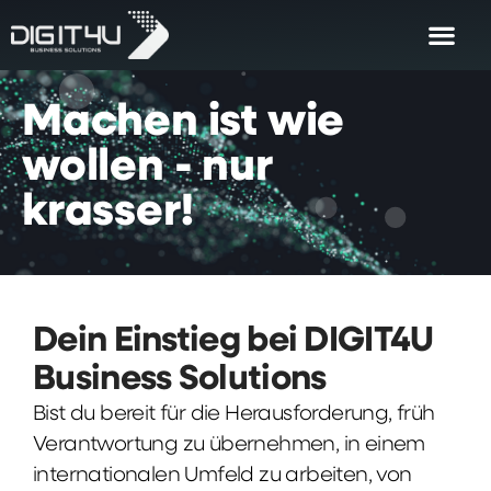
Machen
ist
wie
wollen
-
nur
krasser!
Dein Einstieg bei DIGIT4U
Business Solutions
Bist du bereit für die Herausforderung, früh
Verantwortung zu übernehmen, in einem
internationalen Umfeld zu arbeiten, von