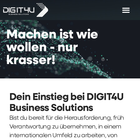
Machen
ist
wie
wollen
-
nur
krasser!
Dein Einstieg bei DIGIT4U
Business Solutions
Bist du bereit für die Herausforderung, früh
Verantwortung zu übernehmen, in einem
internationalen Umfeld zu arbeiten, von