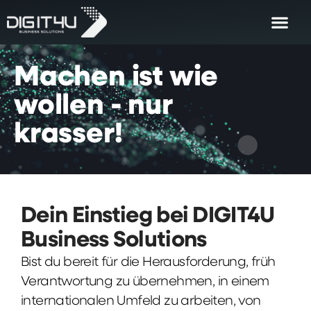
Machen
ist
wie
wollen
-
nur
krasser!
Dein Einstieg bei DIGIT4U
Business Solutions
Bist du bereit für die Herausforderung, früh
Verantwortung zu übernehmen, in einem
internationalen Umfeld zu arbeiten, von