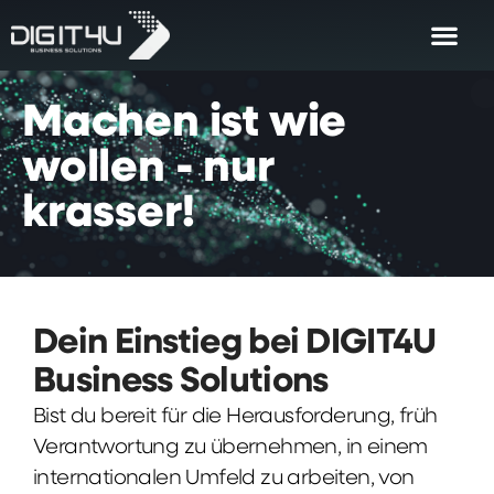
Machen
ist
wie
wollen
-
nur
krasser!
Dein Einstieg bei DIGIT4U
Business Solutions
Bist du bereit für die Herausforderung, früh
Verantwortung zu übernehmen, in einem
internationalen Umfeld zu arbeiten, von