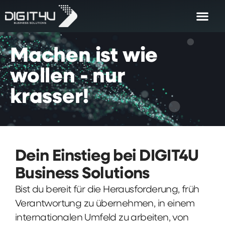
Machen
ist
wie
wollen
-
nur
krasser!
Dein Einstieg bei DIGIT4U
Business Solutions
Bist du bereit für die Herausforderung, früh
Verantwortung zu übernehmen, in einem
internationalen Umfeld zu arbeiten, von