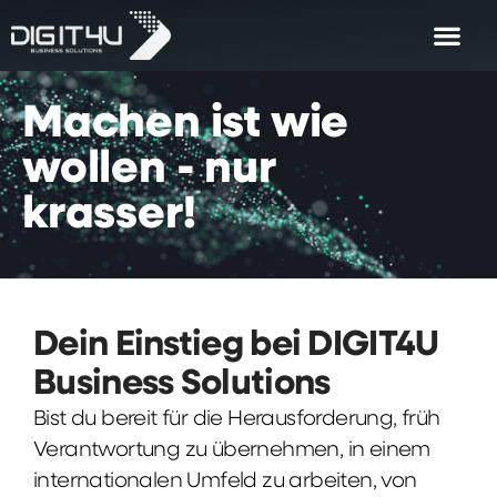
Machen
ist
wie
wollen
-
nur
krasser!
Dein Einstieg bei DIGIT4U
Business Solutions
Bist du bereit für die Herausforderung, früh
Verantwortung zu übernehmen, in einem
internationalen Umfeld zu arbeiten, von