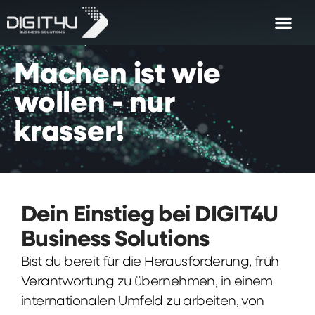
Machen
ist
wie
wollen
-
nur
krasser!
Dein Einstieg bei DIGIT4U
Business Solutions
Bist du bereit für die Herausforderung, früh
Verantwortung zu übernehmen, in einem
internationalen Umfeld zu arbeiten, von