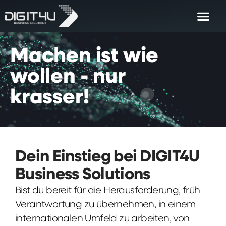
Machen
ist
wie
wollen
-
nur
krasser!
Dein Einstieg bei DIGIT4U
Business Solutions
Bist du bereit für die Herausforderung, früh
Verantwortung zu übernehmen, in einem
internationalen Umfeld zu arbeiten, von