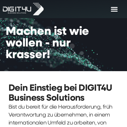
Machen
ist
wie
wollen
-
nur
krasser!
Dein Einstieg bei DIGIT4U
Business Solutions
Bist du bereit für die Herausforderung, früh
Verantwortung zu übernehmen, in einem
internationalen Umfeld zu arbeiten, von