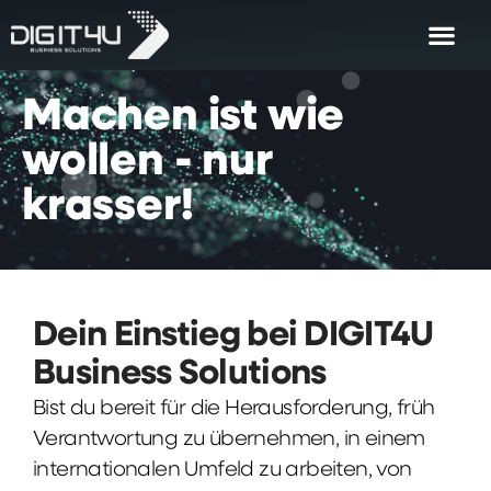
Machen
ist
wie
wollen
-
nur
krasser!
Dein Einstieg bei DIGIT4U
Business Solutions
Bist du bereit für die Herausforderung, früh
Verantwortung zu übernehmen, in einem
internationalen Umfeld zu arbeiten, von