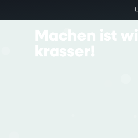
Machen
ist
w
krasser!