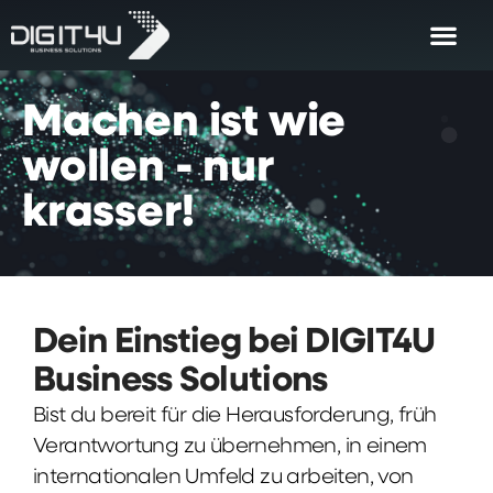
Machen
ist
wie
wollen
-
nur
krasser!
Dein Einstieg bei DIGIT4U
Business Solutions
Bist du bereit für die Herausforderung, früh
Verantwortung zu übernehmen, in einem
internationalen Umfeld zu arbeiten, von