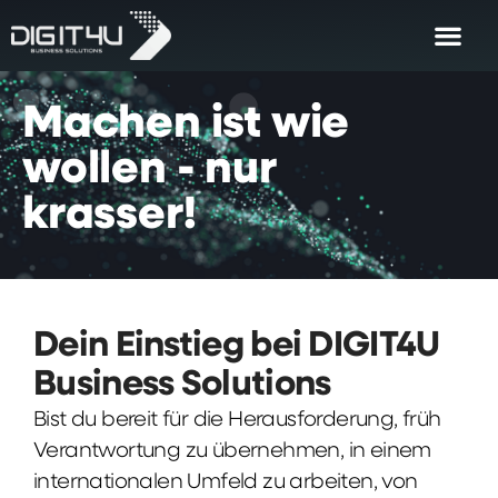
Machen
ist
wie
wollen
-
nur
krasser!
Dein Einstieg bei DIGIT4U
Business Solutions
Bist du bereit für die Herausforderung, früh
Verantwortung zu übernehmen, in einem
internationalen Umfeld zu arbeiten, von