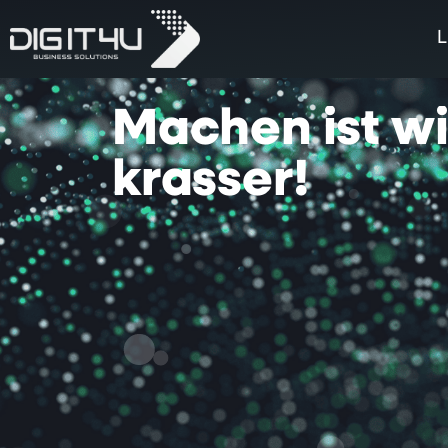
L
Machen
ist
w
krasser!