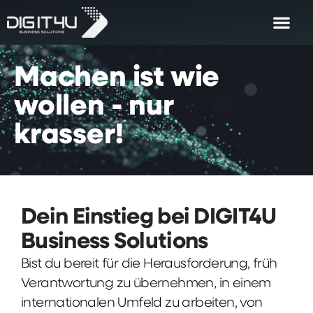
Machen
ist
wie
wollen
-
nur
krasser!
Dein Einstieg bei DIGIT4U
Business Solutions
Bist du bereit für die Herausforderung, früh
Verantwortung zu übernehmen, in einem
internationalen Umfeld zu arbeiten, von