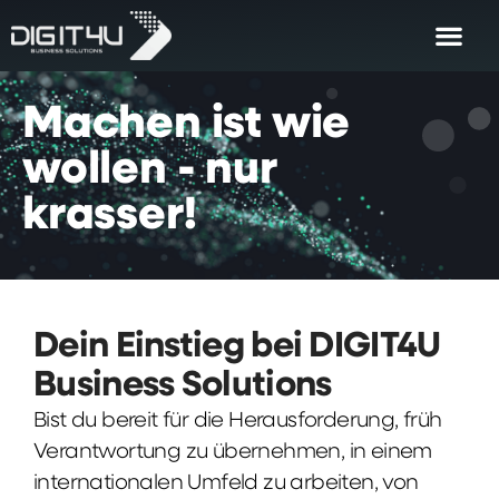
Machen
ist
wie
wollen
-
nur
krasser!
Dein Einstieg bei DIGIT4U
Business Solutions
Bist du bereit für die Herausforderung, früh
Verantwortung zu übernehmen, in einem
internationalen Umfeld zu arbeiten, von