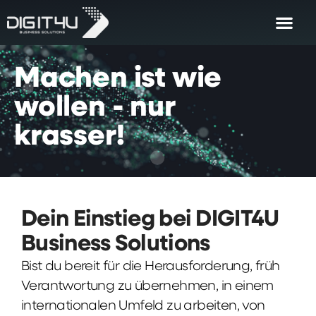
Machen
ist
wie
wollen
-
nur
krasser!
Dein Einstieg bei DIGIT4U
Business Solutions
Bist du bereit für die Herausforderung, früh
Verantwortung zu übernehmen, in einem
internationalen Umfeld zu arbeiten, von