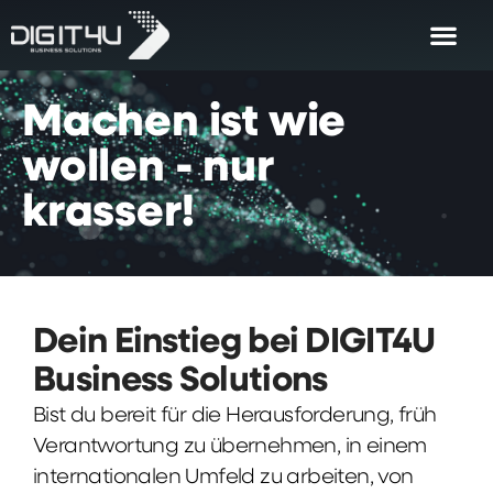
Machen
ist
wie
wollen
-
nur
krasser!
Dein Einstieg bei DIGIT4U
Business Solutions
Bist du bereit für die Herausforderung, früh
Verantwortung zu übernehmen, in einem
internationalen Umfeld zu arbeiten, von