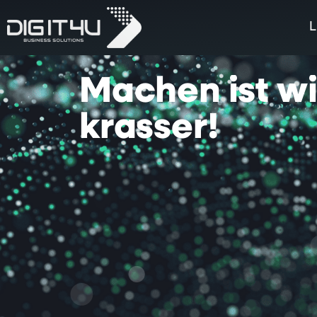
L
Machen
ist
w
krasser!