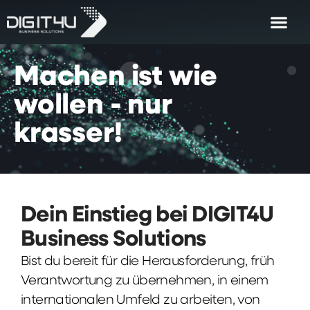
Machen
ist
wie
wollen
-
nur
krasser!
Dein Einstieg bei DIGIT4U
Business Solutions
Bist du bereit für die Herausforderung, früh
Verantwortung zu übernehmen, in einem
internationalen Umfeld zu arbeiten, von