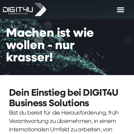
Machen
ist
wie
wollen
-
nur
krasser!
Dein Einstieg bei DIGIT4U
Business Solutions
Bist du bereit für die Herausforderung, früh
Verantwortung zu übernehmen, in einem
internationalen Umfeld zu arbeiten, von