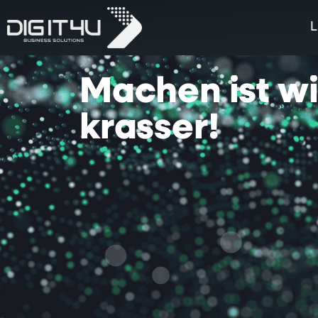
L
Machen
ist
w
krasser!