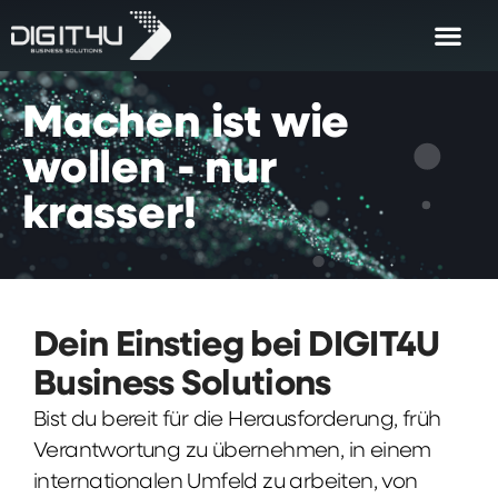
Machen
ist
wie
wollen
-
nur
krasser!
Dein Einstieg bei DIGIT4U
Business Solutions
Bist du bereit für die Herausforderung, früh
Verantwortung zu übernehmen, in einem
internationalen Umfeld zu arbeiten, von