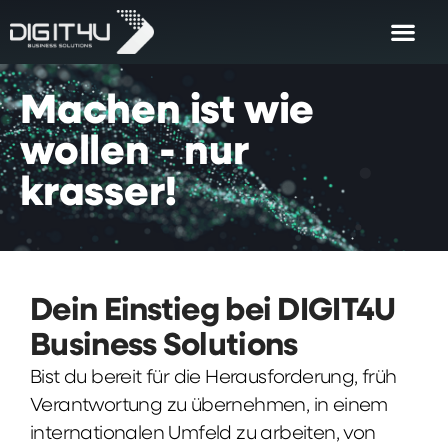
Machen
ist
wie
wollen
-
nur
krasser!
Dein Einstieg bei DIGIT4U
Business Solutions
Bist du bereit für die Herausforderung, früh
Verantwortung zu übernehmen, in einem
internationalen Umfeld zu arbeiten, von