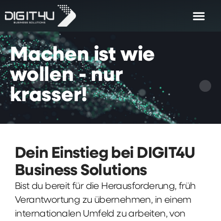
Machen
ist
wie
wollen
-
nur
krasser!
Dein Einstieg bei DIGIT4U
Business Solutions
Bist du bereit für die Herausforderung, früh
Verantwortung zu übernehmen, in einem
internationalen Umfeld zu arbeiten, von