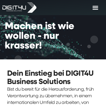
Machen
ist
wie
wollen
-
nur
krasser!
Dein Einstieg bei DIGIT4U
Business Solutions
Bist du bereit für die Herausforderung, früh
Verantwortung zu übernehmen, in einem
internationalen Umfeld zu arbeiten, von