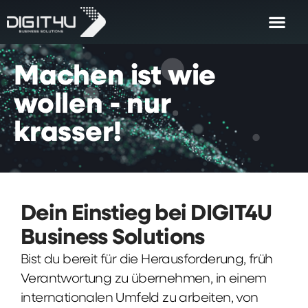
Machen
ist
wie
wollen
-
nur
krasser!
Dein Einstieg bei DIGIT4U
Business Solutions
Bist du bereit für die Herausforderung, früh
Verantwortung zu übernehmen, in einem
internationalen Umfeld zu arbeiten, von