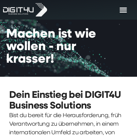
Machen
ist
wie
wollen
-
nur
krasser!
Dein Einstieg bei DIGIT4U
Business Solutions
Bist du bereit für die Herausforderung, früh
Verantwortung zu übernehmen, in einem
internationalen Umfeld zu arbeiten, von