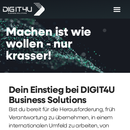
Machen
ist
wie
wollen
-
nur
krasser!
Dein Einstieg bei DIGIT4U
Business Solutions
Bist du bereit für die Herausforderung, früh
Verantwortung zu übernehmen, in einem
internationalen Umfeld zu arbeiten, von