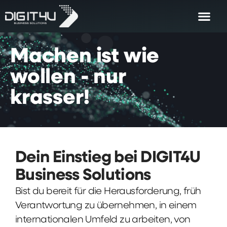
Machen
ist
wie
wollen
-
nur
krasser!
Dein Einstieg bei DIGIT4U
Business Solutions
Bist du bereit für die Herausforderung, früh
Verantwortung zu übernehmen, in einem
internationalen Umfeld zu arbeiten, von