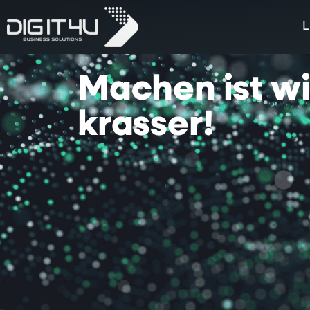
L
Machen
ist
w
krasser!