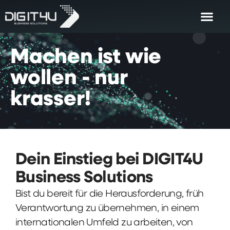
Machen
ist
wie
wollen
-
nur
krasser!
Dein Einstieg bei DIGIT4U
Business Solutions
Bist du bereit für die Herausforderung, früh
Verantwortung zu übernehmen, in einem
internationalen Umfeld zu arbeiten, von