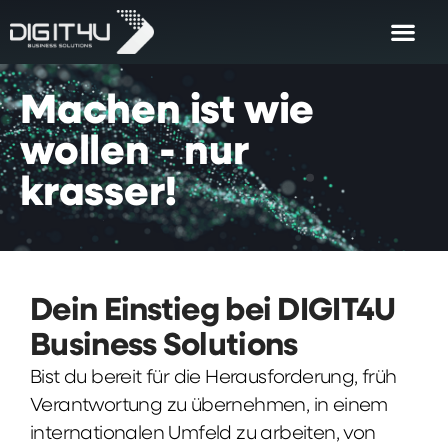
Machen
ist
wie
wollen
-
nur
krasser!
Dein Einstieg bei DIGIT4U
Business Solutions
Bist du bereit für die Herausforderung, früh
Verantwortung zu übernehmen, in einem
internationalen Umfeld zu arbeiten, von