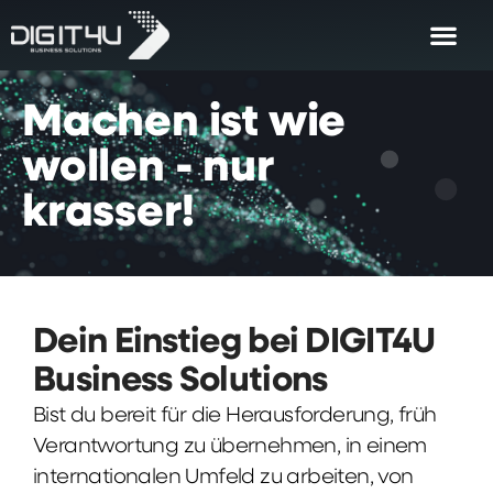
Machen
ist
wie
wollen
-
nur
krasser!
Dein Einstieg bei DIGIT4U
Business Solutions
Bist du bereit für die Herausforderung, früh
Verantwortung zu übernehmen, in einem
internationalen Umfeld zu arbeiten, von