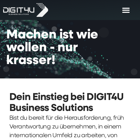
Machen
ist
wie
wollen
-
nur
krasser!
Dein Einstieg bei DIGIT4U
Business Solutions
Bist du bereit für die Herausforderung, früh
Verantwortung zu übernehmen, in einem
internationalen Umfeld zu arbeiten, von