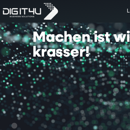
L
Machen
ist
w
krasser!