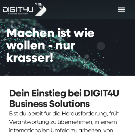
Machen
ist
wie
wollen
-
nur
krasser!
Dein Einstieg bei DIGIT4U
Business Solutions
Bist du bereit für die Herausforderung, früh
Verantwortung zu übernehmen, in einem
internationalen Umfeld zu arbeiten, von